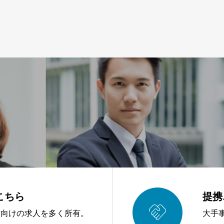
こちら
提携

材向けの求人を多く所有。
大手