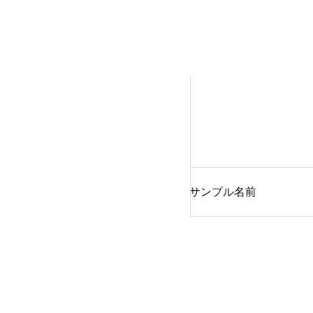
カテゴリー1
例4
サンプル事例2
職業名
サンプル名前
職業名